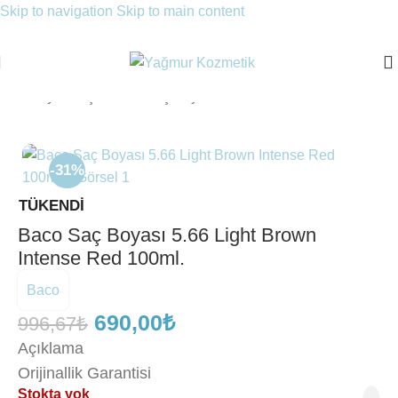
Skip to navigation
Skip to main content
Ana Sayfa
/
Saç Bakımı
/
Saç Boyası
-31%
TÜKENDI
Baco Saç Boyası 5.66 Light Brown
Intense Red 100ml.
Baco
690,00
₺
996,67
₺
Açıklama
Orijinallik Garantisi
Stokta yok