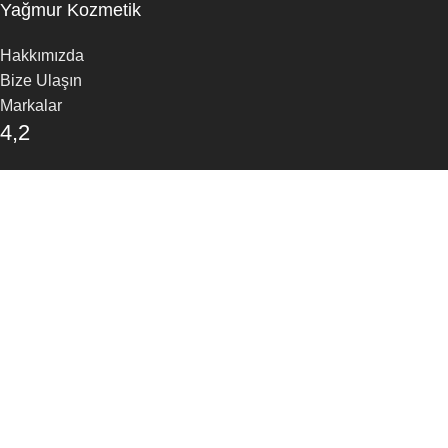
Yağmur Kozmetik
Hakkımızda
Bize Ulaşın
Markalar
4,2
/5
30 Google Yorumu
Yorum Yapın
Mağaza
Favoriler
Arama
Sepet
Aradığınız ürünleri bulmak için yazmaya başlayın.