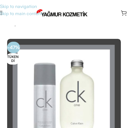
Skip to navigation
Skip to main content
Ana Sayfa
/
Parfüm
/
Unisex Parfüm
-47%
TÜKEN
DI