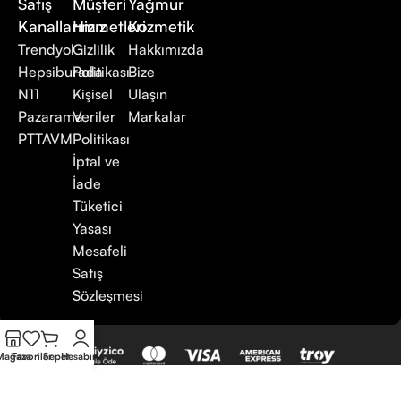
Satış
Müşteri
Yağmur
Kanallarımız
Hizmetleri
Kozmetik
Trendyol
Gizlilik
Hakkımızda
Hepsiburada
Politikası
Bize
N11
Kişisel
Ulaşın
Pazarama
Veriler
Markalar
PTTAVM
Politikası
İptal ve
İade
Tüketici
Yasası
Mesafeli
Satış
Sözleşmesi
Mağaza
Favoriler
Sepet
Hesabım