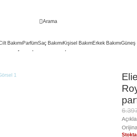
Arama
Cilt Bakımı
Parfüm
Saç Bakımı
Kişisel Bakım
Erkek Bakımı
Güneş 
rfum Royal Edp 50 ml Kadın parfüm
Eli
Roy
pa
6.39
Açıkl
Orijin
Stokta