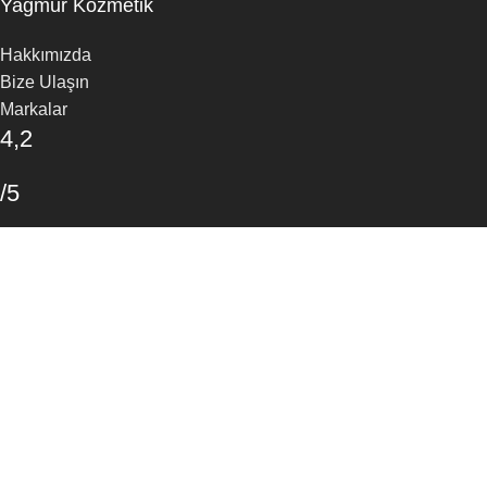
Yağmur Kozmetik
Hakkımızda
Bize Ulaşın
Markalar
4,2
/5
30 Google Yorumu
Yorum Yapın
Arama
Aradığınız ürünleri bulmak için yazmaya başlayın.