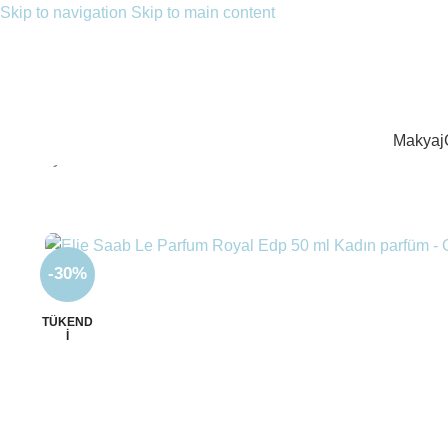
Skip to navigation
Skip to main content
Makyaj
Ana Sayfa
/
Parfüm
/
Kadın Parfüm
/
EDP Parfüm
/
Elie Saab Le Pa
-30%
TÜKEND
I