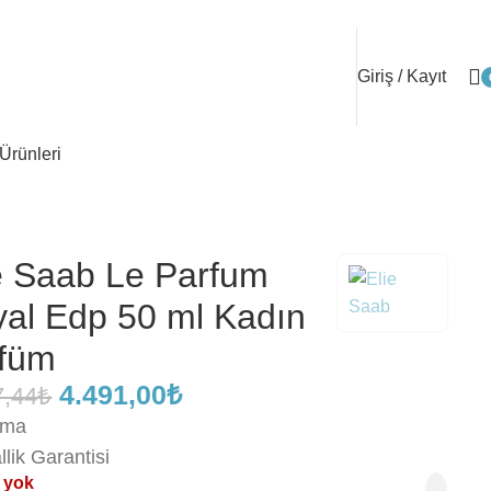
Giriş / Kayıt
Ürünleri
e Saab Le Parfum
al Edp 50 ml Kadın
rfüm
4.491,00
₺
7,44
₺
ama
allik Garantisi
 yok