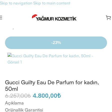
Skip to navigation
Skip to main content
Ana Sayfa
/
Parfüm
/
Unisex Parfüm
/
EDP Parfüm
-23%
Gucci Guilty Eau De Parfum for kadın,
50ml
6.257,00
₺
4.800,00
₺
Açıklama
Orijinallik Garantisi