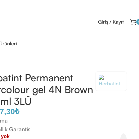
Giriş / Kayıt
Ürünleri
atint Permanent
rcolour gel 4N Brown
0ml 3LÜ
7,30
₺
ama
allik Garantisi
 yok