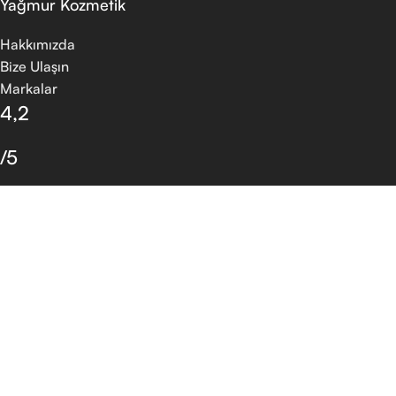
Yağmur Kozmetik
Hakkımızda
Bize Ulaşın
Markalar
4,2
/5
30 Google Yorumu
Yorum Yapın
Arama
Aradığınız ürünleri bulmak için yazmaya başlayın.