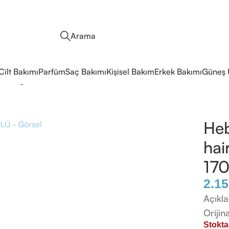
Arama
Cilt Bakımı
Parfüm
Saç Bakımı
Kişisel Bakım
Erkek Bakımı
Güneş 
olour gel 4N Brown 170ml 3LÜ
Heb
hai
17
2.15
Açıkl
Orijin
Stokta