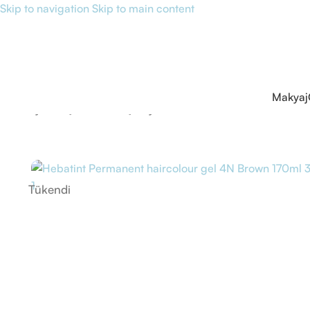
Skip to navigation
Skip to main content
Makyaj
Ana Sayfa
/
Saç Bakımı
/
Saç Boyası
/
Hebatint Permanent hairc
Tükendi