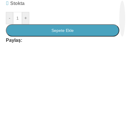
Stokta
-
+
Sepete Ekle
Paylaş: