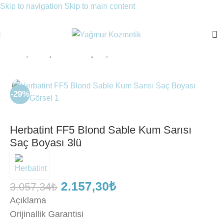
Skip to navigation
Skip to main content
Ana Sayfa
/
Saç Bakımı
/
Saç Boyası
-29%
Herbatint FF5 Blond Sable Kum Sarısı
Saç Boyası 3lü
2.157,30
₺
3.057,34
₺
Açıklama
Orijinallik Garantisi