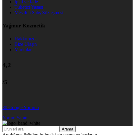
İptal ve İade
Tüketici Yasası
Mesafeli Satış Sözleşmesi
Yağmur Kozmetik
Hakkımızda
Bize Ulaşın
Markalar
4,2
/5
30 Google Yorumu
Yorum Yapın
Arama
Aradığınız ürünleri bulmak için yazmaya başlayın.