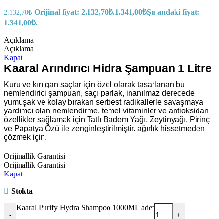
Orijinal fiyat: 2.132,70₺.
1.341,00
₺
Şu andaki fiyat:
2.132,70
₺
1.341,00₺.
Açıklama
Açıklama
Kapat
Kaaral Arındırıcı Hidra Şampuan 1 Litre
Kuru ve kırılgan saçlar için özel olarak tasarlanan bu
nemlendirici şampuan, saçı parlak, inanılmaz derecede
yumuşak ve kolay bırakan serbest radikallerle savaşmaya
yardımcı olan nemlendirme, temel vitaminler ve antioksidan
özellikler sağlamak için Tatlı Badem Yağı, Zeytinyağı, Pirinç
ve Papatya Özü ile zenginleştirilmiştir. ağırlık hissetmeden
çözmek için.
Orijinallik Garantisi
Orijinallik Garantisi
Kapat
Stokta
Kaaral Purify Hydra Shampoo 1000ML adet
-
+