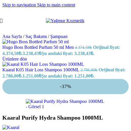
Skip to navigation
Skip to main content
Ana Sayfa
/
Saç Bakımı
/
Şampuan
Hugo Boss Bottled Parfum 50 ml Men
Orijinal fiyat:
4.374,58
₺
4.374,58₺.
3.238,43
₺
Şu andaki fiyat: 3.238,43₺.
Ürünlere dön
Kaaral K05 Hair Loss Shampoo 1000ML
Orijinal fiyat:
2.786,00
₺
2.786,00₺.
1.251,00
₺
Şu andaki fiyat: 1.251,00₺.
-37%
Kaaral Purify Hydra Shampoo 1000ML