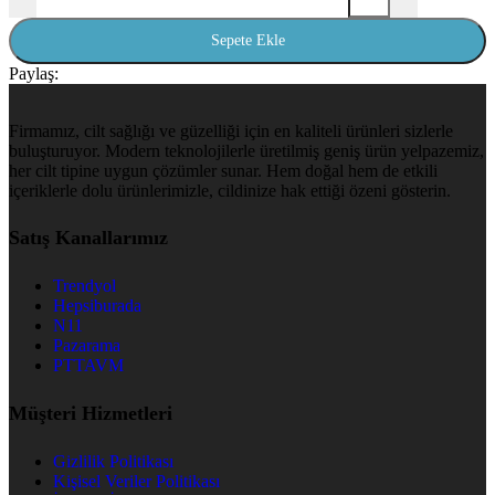
Sepete Ekle
Paylaş:
Firmamız, cilt sağlığı ve güzelliği için en kaliteli ürünleri sizlerle
buluşturuyor. Modern teknolojilerle üretilmiş geniş ürün yelpazemiz,
her cilt tipine uygun çözümler sunar. Hem doğal hem de etkili
içeriklerle dolu ürünlerimizle, cildinize hak ettiği özeni gösterin.
Satış Kanallarımız
Trendyol
Hepsiburada
N11
Pazarama
PTTAVM
Müşteri Hizmetleri
Gizlilik Politikası
Kişisel Veriler Politikası