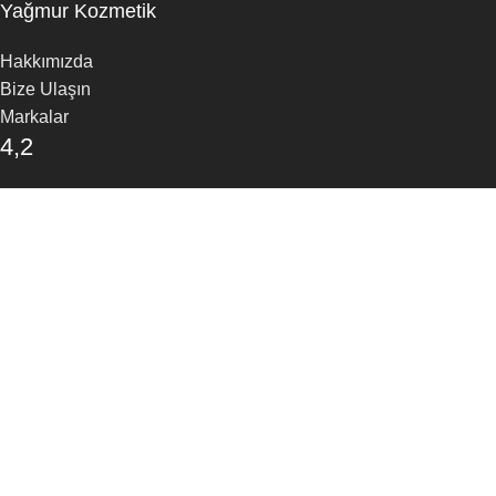
Yağmur Kozmetik
Hakkımızda
Bize Ulaşın
Markalar
4,2
/5
30 Google Yorumu
Yorum Yapın
Mağaza
Favoriler
Arama
Sepet
Aradığınız ürünleri bulmak için yazmaya başlayın.