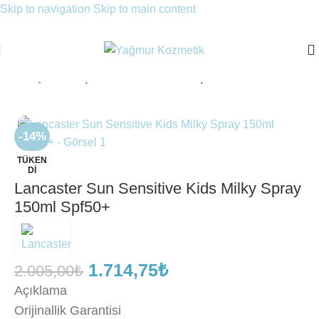
Skip to navigation
Skip to main content
Ana Sayfa
/
Güneş Ürünleri
/
Bebek Güneş Ürünü
-14%
TÜKEN
DI
Lancaster Sun Sensitive Kids Milky Spray
150ml Spf50+
1.714,75
₺
2.005,00
₺
Açıklama
Orijinallik Garantisi