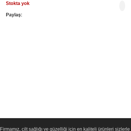
Stokta yok
Paylaş:
Firmamız, cilt sağlığı ve güzelliği için en kaliteli ürünleri sizlerle