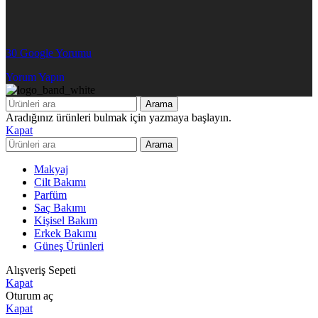
30 Google Yorumu
Yorum Yapın
Arama
Aradığınız ürünleri bulmak için yazmaya başlayın.
Kapat
Arama
Makyaj
Cilt Bakımı
Parfüm
Saç Bakımı
Kişisel Bakım
Erkek Bakımı
Güneş Ürünleri
Alışveriş Sepeti
Kapat
Oturum aç
Kapat