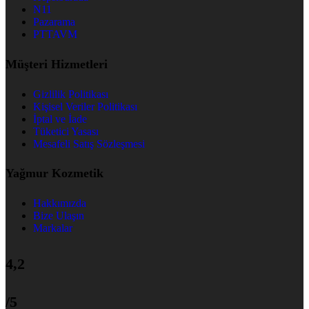
N11
Pazarama
PTTAVM
Müşteri Hizmetleri
Gizlilik Politikası
Kişisel Veriler Politikası
İptal ve İade
Tüketici Yasası
Mesafeli Satış Sözleşmesi
Yağmur Kozmetik
Hakkımızda
Bize Ulaşın
Markalar
4,2
/5