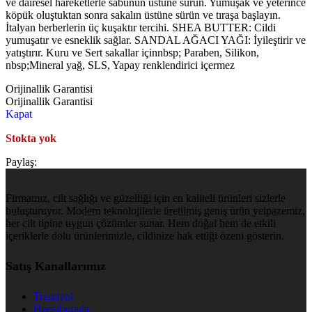
ve dairesel hareketlerle sabunun üstüne sürün. Yumuşak ve yeterince
köpük oluştuktan sonra sakalın üstüne sürün ve tıraşa başlayın.
İtalyan berberlerin üç kuşaktır tercihi. SHEA BUTTER: Cildi
yumuşatır ve esneklik sağlar. SANDAL AĞACI YAĞI: İyileştirir ve
yatıştırır. Kuru ve Sert sakallar içinnbsp; Paraben, Silikon,
nbsp;Mineral yağ, SLS, Yapay renklendirici içermez
Orijinallik Garantisi
Orijinallik Garantisi
Kapat
Stokta yok
Paylaş:
Firmamız, cilt sağlığı ve güzelliği için en kaliteli ürünleri sizlerle
buluşturuyor. Modern teknolojilerle üretilmiş geniş ürün yelpazemiz,
her cilt tipine uygun çözümler sunar. Hem doğal hem de etkili
içeriklerle dolu ürünlerimizle, cildinize hak ettiği özeni gösterin.
Satış Kanallarımız
Trendyol
Hepsiburada