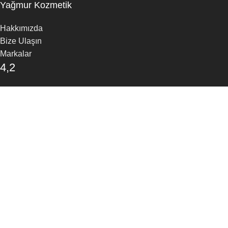
Yağmur Kozmetik
Hakkımızda
Bize Ulaşın
Markalar
4,2
/5
30 Google Yorumu
Yorum Yapın
Mağaza
Favoriler
Arama
Sepet
Aradığınız ürünleri bulmak için yazmaya başlayın.