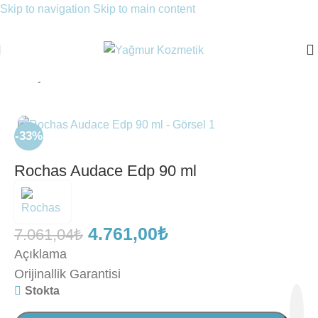
Skip to navigation
Skip to main content
Ana Sayfa
/
Parfüm
/
Erkek Parfüm
/
EDP Parfüm
-33%
Rochas Audace Edp 90 ml
4.761,00
₺
7.061,04
₺
Açıklama
Orijinallik Garantisi
Stokta