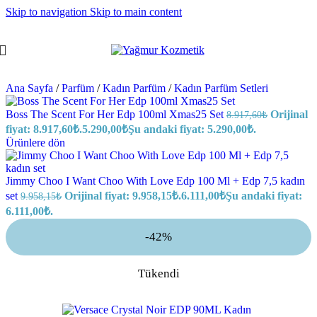
Skip to navigation
Skip to main content
Ana Sayfa
/
Parfüm
/
Kadın Parfüm
/
Kadın Parfüm Setleri
Boss The Scent For Her Edp 100ml Xmas25 Set
Orijinal
8.917,60
₺
fiyat: 8.917,60₺.
5.290,00
₺
Şu andaki fiyat: 5.290,00₺.
Ürünlere dön
Jimmy Choo I Want Choo With Love Edp 100 Ml + Edp 7,5 kadın
set
Orijinal fiyat: 9.958,15₺.
6.111,00
₺
Şu andaki fiyat:
9.958,15
₺
6.111,00₺.
-42%
Tükendi