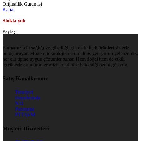
Orijinallik Garantisi
Kapat
Stokta yok
Paylaş:
Firmamız, cilt sağlığı ve güzelliği için en kaliteli ürünleri sizlerle
buluşturuyor. Modern teknolojilerle üretilmiş geniş ürün yelpazemiz,
her cilt tipine uygun çözümler sunar. Hem doğal hem de etkili
içeriklerle dolu ürünlerimizle, cildinize hak ettiği özeni gösterin.
Satış Kanallarımız
Trendyol
Hepsiburada
N11
Pazarama
PTTAVM
Müşteri Hizmetleri