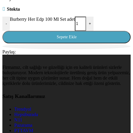
Stokta
Burberry Her Edp 100 Ml Set adet
-
+
Sepete Ekle
Paylaş:
Firmamız, cilt sağlığı ve güzelliği için en kaliteli ürünleri sizlerle
buluşturuyor. Modern teknolojilerle üretilmiş geniş ürün yelpazemiz,
her cilt tipine uygun çözümler sunar. Hem doğal hem de etkili
içeriklerle dolu ürünlerimizle, cildinize hak ettiği özeni gösterin.
Satış Kanallarımız
Trendyol
Hepsiburada
N11
Pazarama
PTTAVM