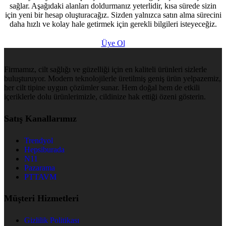
sağlar. Aşağıdaki alanları doldurmanız yeterlidir, kısa sürede sizin
için yeni bir hesap oluşturacağız. Sizden yalnızca satın alma sürecini
daha hızlı ve kolay hale getirmek için gerekli bilgileri isteyeceğiz.
Üye Ol
Firmamız, cilt sağlığı ve güzelliği için en kaliteli ürünleri sizlerle
buluşturuyor. Modern teknolojilerle üretilmiş geniş ürün yelpazemiz,
her cilt tipine uygun çözümler sunar. Hem doğal hem de etkili
içeriklerle dolu ürünlerimizle, cildinize hak ettiği özeni gösterin.
Satış Kanallarımız
Trendyol
Hepsiburada
N11
Pazarama
PTTAVM
Müşteri Hizmetleri
Gizlilik Politikası