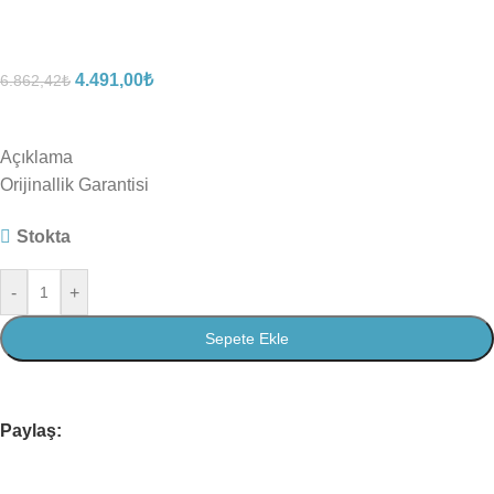
4.491,00
₺
6.862,42
₺
Açıklama
Orijinallik Garantisi
Stokta
-
+
Sepete Ekle
Paylaş: