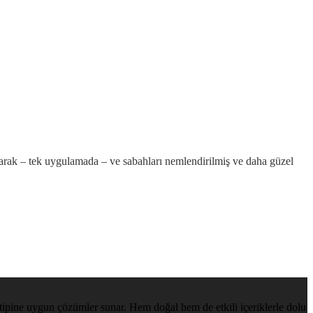
olarak – tek uygulamada – ve sabahları nemlendirilmiş ve daha güzel
ilt tipine uygun çözümler sunar. Hem doğal hem de etkili içeriklerle dolu