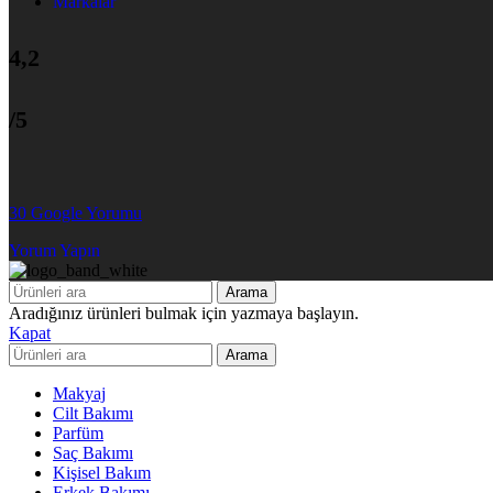
Markalar
4,2
/5
30 Google Yorumu
Yorum Yapın
Arama
Aradığınız ürünleri bulmak için yazmaya başlayın.
Kapat
Arama
Makyaj
Cilt Bakımı
Parfüm
Saç Bakımı
Kişisel Bakım
Erkek Bakımı