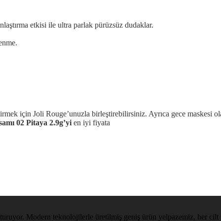
aştırma etkisi ile ultra parlak pürüzsüz dudaklar.
lenme.
tirmek için Joli Rouge’unuzla birleştirebilirsiniz. Ayrıca gece maskesi 
amı 02 Pitaya 2.9g’yi
en iyi fiyata
uluşturuyor. Modern teknolojilerle üretilmiş geniş ürün yelpazemiz, her c