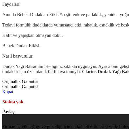
Faydaları:
Anında Bebek Dudakları Etkisi*: eşit renk ve parlaklık, yeniden yoğunl
Tedavi formülü: dudaklarda yumuşatıcı etki, rahatlık, esneklik ve bes
Hafif ve yapışkan olmayan doku.
Bebek Dudak Etkisi.
Nasıl başvurulur:
Dudak Yağı Balsamını istediğiniz sıklıkta uygulayın. Ayrıca onu geliş
dudaklar için özel olarak 02 Pitaya tonuyla.
Clarins Dudak Yağı Bals
Orijinallik Garantisi
Orijinallik Garantisi
Kapat
Stokta yok
Paylaş:
Firmamız, cilt sağlığı ve güzelliği için en kaliteli ürünleri sizlerle b