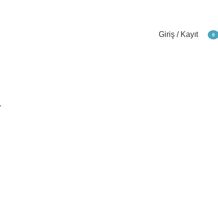
Giriş / Kayıt
0
öğe
.