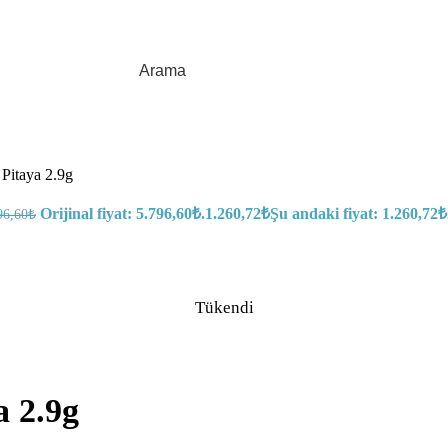
Arama
 Pitaya 2.9g
Orijinal fiyat: 5.796,60₺.
1.260,72
₺
Şu andaki fiyat: 1.260,72₺
96,60
₺
Tükendi
a 2.9g