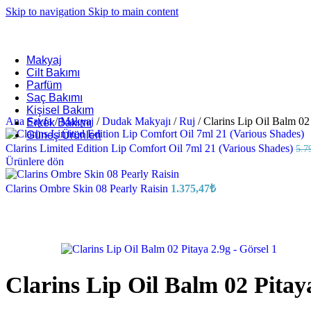
Skip to navigation
Skip to main content
Makyaj
Cilt Bakımı
Parfüm
Saç Bakımı
Kişisel Bakım
Ana Sayfa
/
Makyaj
/
Dudak Makyajı
/
Ruj
/
Clarins Lip Oil Balm 02
Erkek Bakımı
Güneş Ürünleri
Clarins Limited Edition Lip Comfort Oil 7ml 21 (Various Shades)
5.7
Ürünlere dön
Clarins Ombre Skin 08 Pearly Raisin
1.375,47
₺
Clarins Lip Oil Balm 02 Pitay