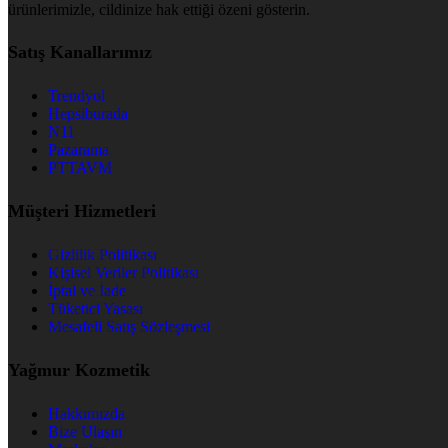
ürünlerimizle, cildinize hak ettiği özeni gösterin.
Satış Kanallarımız
Trendyol
Hepsiburada
N11
Pazarama
PTTAVM
Müşteri Hizmetleri
Gizlilik Politikası
Kişisel Veriler Politikası
İptal ve İade
Tüketici Yasası
Mesafeli Satış Sözleşmesi
Yağmur Kozmetik
Hakkımızda
Bize Ulaşın