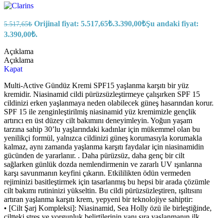
Orijinal fiyat: 5.517,65₺.
3.390,00
₺
Şu andaki fiyat:
5.517,65
₺
3.390,00₺.
Açıklama
Açıklama
Kapat
Multi-Active Gündüz Kremi SPF15 yaşlanma karşıtı bir yüz
kremidir. Niasinamid cildi pürüzsüzleştirmeye çalışırken SPF 15
cildinizi erken yaşlanmaya neden olabilecek güneş hasarından korur.
SPF 15 ile zenginleştirilmiş niasinamid yüz kremimizle gençlik
artırıcı en üst düzey cilt bakımını deneyimleyin. Yoğun yaşam
tarzına sahip 30’lu yaşlarındaki kadınlar için mükemmel olan bu
yenilikçi formül, yalnızca cildinizi güneş korumasıyla korumakla
kalmaz, aynı zamanda yaşlanma karşıtı faydalar için niasinamidin
gücünden de yararlanır. . Daha pürüzsüz, daha genç bir cilt
sağlarken günlük dozda nemlendirmenin ve zararlı UV ışınlarına
karşı savunmanın keyfini çıkarın. Etkililikten ödün vermeden
rejiminizi basitleştirmek için tasarlanmış bu hepsi bir arada çözümle
cilt bakımı rutininizi yükseltin. Bu cildi pürüzsüzleştiren, ışıltısını
artıran yaşlanma karşıtı krem, yepyeni bir teknolojiye sahiptir:
• [Cilt Şarj Kompleksi]: Niasinamid, Sea Holly özü ile birleştiğinde,
ciltteki stres ve yorgunluk belirtilerinin yanı sıra yaşlanmanın ilk