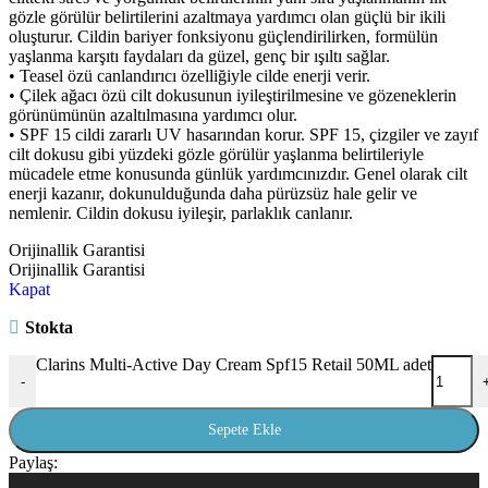
gözle görülür belirtilerini azaltmaya yardımcı olan güçlü bir ikili
oluşturur. Cildin bariyer fonksiyonu güçlendirilirken, formülün
yaşlanma karşıtı faydaları da güzel, genç bir ışıltı sağlar.
• Teasel özü canlandırıcı özelliğiyle cilde enerji verir.
• Çilek ağacı özü cilt dokusunun iyileştirilmesine ve gözeneklerin
görünümünün azaltılmasına yardımcı olur.
• SPF 15 cildi zararlı UV hasarından korur. SPF 15, çizgiler ve zayıf
cilt dokusu gibi yüzdeki gözle görülür yaşlanma belirtileriyle
mücadele etme konusunda günlük yardımcınızdır. Genel olarak cilt
enerji kazanır, dokunulduğunda daha pürüzsüz hale gelir ve
nemlenir. Cildin dokusu iyileşir, parlaklık canlanır.
Orijinallik Garantisi
Orijinallik Garantisi
Kapat
Stokta
Clarins Multi-Active Day Cream Spf15 Retail 50ML adet
-
Sepete Ekle
Paylaş: