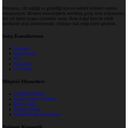
Firmamız, cilt sağlığı ve güzelliği için en kaliteli ürünleri sizlerle
buluşturuyor. Modern teknolojilerle üretilmiş geniş ürün yelpazemiz,
her cilt tipine uygun çözümler sunar. Hem doğal hem de etkili
içeriklerle dolu ürünlerimizle, cildinize hak ettiği özeni gösterin.
Satış Kanallarımız
Trendyol
Hepsiburada
N11
Pazarama
PTTAVM
Müşteri Hizmetleri
Gizlilik Politikası
Kişisel Veriler Politikası
İptal ve İade
Tüketici Yasası
Mesafeli Satış Sözleşmesi
Yağmur Kozmetik