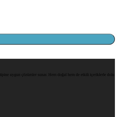
ilt tipine uygun çözümler sunar. Hem doğal hem de etkili içeriklerle dolu