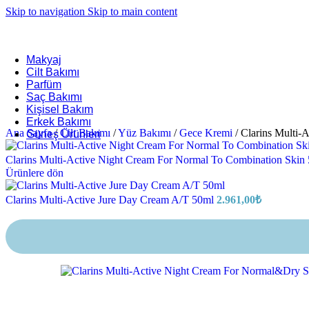
Skip to navigation
Skip to main content
Makyaj
Cilt Bakımı
Parfüm
Saç Bakımı
Kişisel Bakım
Erkek Bakımı
Ana Sayfa
/
Cilt Bakımı
/
Yüz Bakımı
/
Gece Kremi
/
Clarins Multi-
Güneş Ürünleri
Clarins Multi-Active Night Cream For Normal To Combination Skin
Ürünlere dön
Clarins Multi-Active Jure Day Cream A/T 50ml
2.961,00
₺