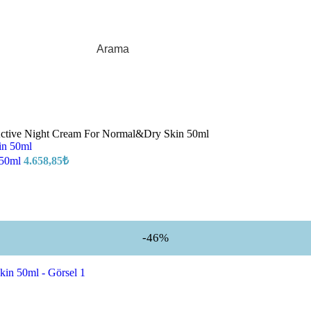
Arama
Active Night Cream For Normal&Dry Skin 50ml
 50ml
4.658,85
₺
-46%