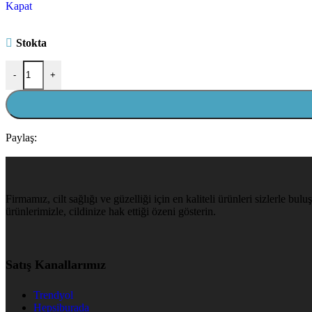
Kapat
Stokta
-
+
Paylaş:
Firmamız, cilt sağlığı ve güzelliği için en kaliteli ürünleri sizlerle b
ürünlerimizle, cildinize hak ettiği özeni gösterin.
Satış Kanallarımız
Trendyol
Hepsiburada