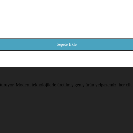
Sepete Ekle
uluşturuyor. Modern teknolojilerle üretilmiş geniş ürün yelpazemiz, her c