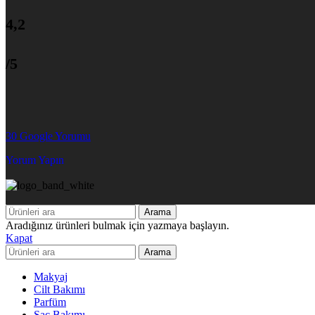
4,2
/5
30 Google Yorumu
Yorum Yapın
Arama
Aradığınız ürünleri bulmak için yazmaya başlayın.
Kapat
Arama
Makyaj
Cilt Bakımı
Parfüm
Saç Bakımı