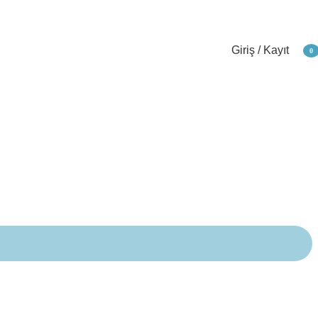
Giriş / Kayıt
0
öğe