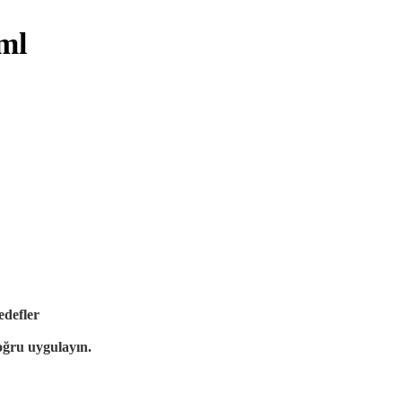
ml
hedefler
doğru uygulayın.