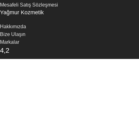
Mesafeli Satış Sözleşmesi
Yağmur Kozmetik
Hakkımızda
Bize Ulaşın
Markalar
4,2
/5
30 Google Yorumu
Yorum Yapın
Mağaza
Favoriler
Arama