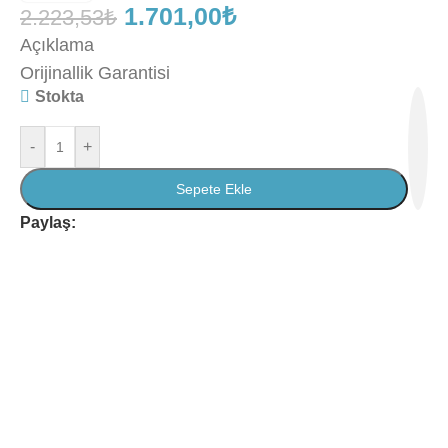
1.701,00
₺
2.223,53
₺
Açıklama
Orijinallik Garantisi
Stokta
-
+
Sepete Ekle
Paylaş: