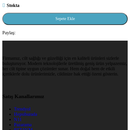
Stokta
Sepete Ekle
Paylaş:
Firmamız, cilt sağlığı ve güzelliği için en kaliteli ürünleri sizlerle
buluşturuyor. Modern teknolojilerle üretilmiş geniş ürün yelpazemiz,
her cilt tipine uygun çözümler sunar. Hem doğal hem de etkili
içeriklerle dolu ürünlerimizle, cildinize hak ettiği özeni gösterin.
Satış Kanallarımız
Trendyol
Hepsiburada
N11
Pazarama
PTTAVM