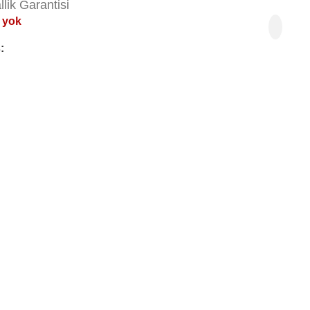
allik Garantisi
 yok
: