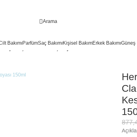
Arama
Cilt Bakımı
Parfüm
Saç Bakımı
Kişisel Bakım
Erkek Bakımı
Güneş 
r Acajou Açık Kestane Saç Boyası 150ml
Her
Cla
Kes
15
877,
Açıkl