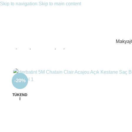
Skip to navigation
Skip to main content
Makyaj
Ana Sayfa
/
Saç Bakımı
/
Saç Boyası
/
Herbatint 5M Chatain Clai
-20%
TÜKEND
I