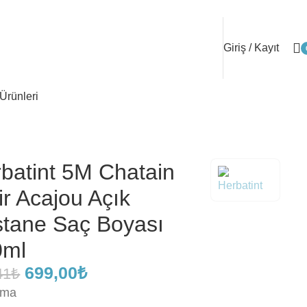
Giriş / Kayıt
Ürünleri
batint 5M Chatain
ir Acajou Açık
tane Saç Boyası
0ml
699,00
₺
41
₺
ama