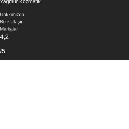
Yağmur Kozmetik
Hakkımızda
Bize Ulaşın
Markalar
4,2
/5
30 Google Yorumu
Yorum Yapın
Arama
Aradığınız ürünleri bulmak için yazmaya başlayın.