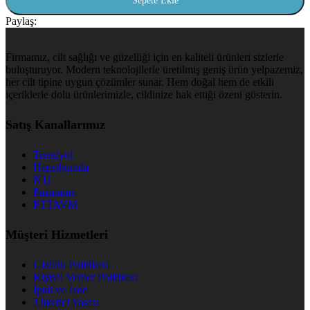
Sepete Ekle
Paylaş:
Firmamız, cilt sağlığı ve güzelliği için en kaliteli ürünleri sizlerle
buluşturuyor. Modern teknolojilerle üretilmiş geniş ürün yelpazemiz,
her cilt tipine uygun çözümler sunar. Hem doğal hem de etkili
içeriklerle dolu ürünlerimizle, cildinize hak ettiği özeni gösterin.
Satış Kanallarımız
Trendyol
Hepsiburada
N11
Pazarama
PTTAVM
Müşteri Hizmetleri
Gizlilik Politikası
Kişisel Veriler Politikası
İptal ve İade
Tüketici Yasası