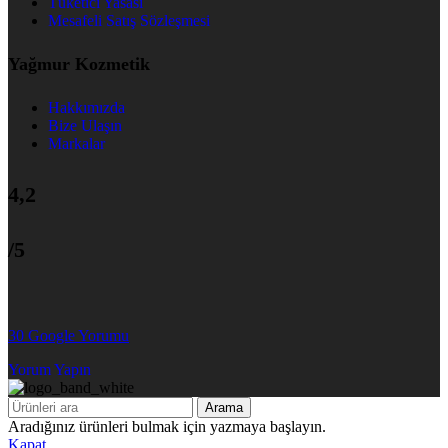
Tüketici Yasası
Mesafeli Satış Sözleşmesi
Yağmur Kozmetik
Hakkımızda
Bize Ulaşın
Markalar
4,2
/5
30 Google Yorumu
Yorum Yapın
Arama
Aradığınız ürünleri bulmak için yazmaya başlayın.
Kapat