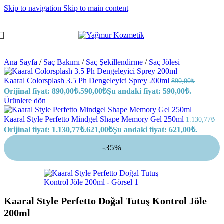
Skip to navigation
Skip to main content
Ana Sayfa
/
Saç Bakımı
/
Saç Şekillendirme
/
Saç Jölesi
Kaaral Colorsplash 3.5 Ph Dengeleyici Sprey 200ml
890,00
₺
Orijinal fiyat: 890,00₺.
590,00
₺
Şu andaki fiyat: 590,00₺.
Ürünlere dön
Kaaral Style Perfetto Mindgel Shape Memory Gel 250ml
1.130,77
₺
Orijinal fiyat: 1.130,77₺.
621,00
₺
Şu andaki fiyat: 621,00₺.
-35%
Kaaral Style Perfetto Doğal Tutuş Kontrol Jöle
200ml