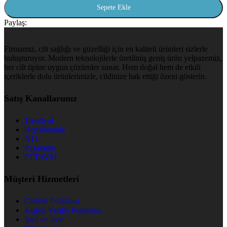
Sepete Ekle
Paylaş:
Firmamız, cilt sağlığı ve güzelliği için en kaliteli ürünleri sizlerle
buluşturuyor. Modern teknolojilerle üretilmiş geniş ürün yelpazemiz,
her cilt tipine uygun çözümler sunar. Hem doğal hem de etkili
içeriklerle dolu ürünlerimizle, cildinize hak ettiği özeni gösterin.
Satış Kanallarımız
Trendyol
Hepsiburada
N11
Pazarama
PTTAVM
Müşteri Hizmetleri
Gizlilik Politikası
Kişisel Veriler Politikası
İptal ve İade