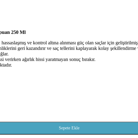
mpuan 250 Ml
assaslaşmış ve kontrol altına alınması güç olan saçlar için geliştirilmişt
klerini geri kazandırır ve saç tellerini kaplayarak kolay şekillendirme
ğlar.
i verirken ağırlık hissi yaratmayan sonuç bırakır.
ktadır.
Sepete Ekle