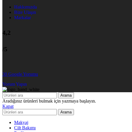
Hakkımızda
Bize Ulaşın
Markalar
4,2
/5
30 Google Yorumu
Yorum Yapın
Arama
Aradığınız ürünleri bulmak için yazmaya başlayın.
Kapat
Arama
Makyaj
Cilt Bakımı