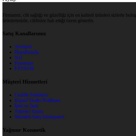
Firmamız, cilt sağlığı ve güzelliği için en kaliteli ürünleri sizlerle b
ürünlerimizle, cildinize hak ettiği özeni gösterin.
Satış Kanallarımız
Trendyol
Hepsiburada
N11
Pazarama
PTTAVM
Müşteri Hizmetleri
Gizlilik Politikası
Kişisel Veriler Politikası
İptal ve İade
Tüketici Yasası
Mesafeli Satış Sözleşmesi
Yağmur Kozmetik