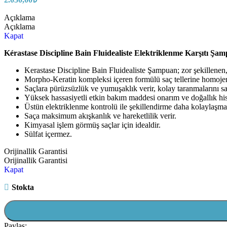
Açıklama
Açıklama
Kapat
Kérastase Discipline Bain Fluidealiste Elektriklenme Karşıtı Şa
Kerastase Discipline Bain Fluidealiste Şampuan; zor şekillenen, h
Morpho-Keratin kompleksi içeren formülü saç tellerine homojenli
Saçlara pürüzsüzlük ve yumuşaklık verir, kolay taranmalarını sa
Yüksek hassasiyetli etkin bakım maddesi onarım ve doğallık hiss
Üstün elektriklenme kontrolü ile şekillendirme daha kolaylaşma
Saça maksimum akışkanlık ve hareketlilik verir.
Kimyasal işlem görmüş saçlar için idealdir.
Sülfat içermez.
Orijinallik Garantisi
Orijinallik Garantisi
Kapat
Stokta
Paylaş: