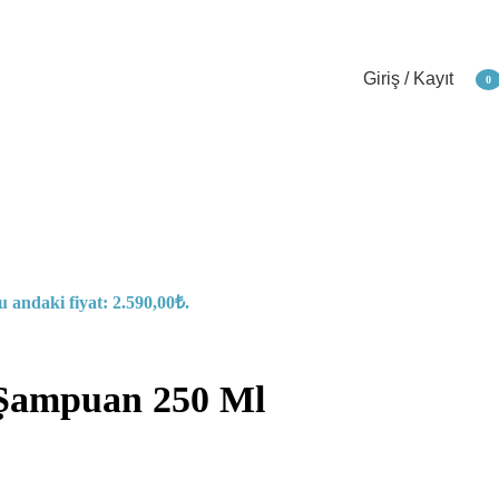
Giriş / Kayıt
0
öğe
u andaki fiyat: 2.590,00₺.
ı Şampuan 250 Ml