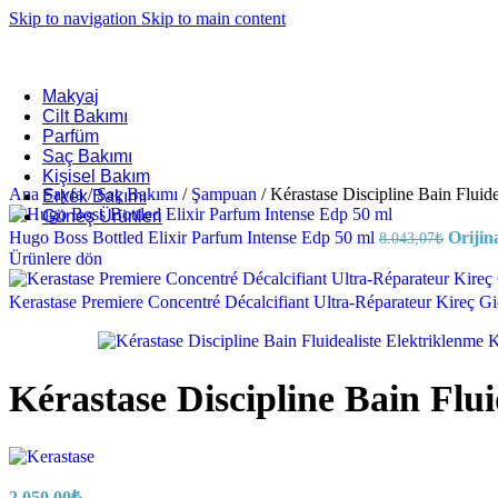
Skip to navigation
Skip to main content
Makyaj
Cilt Bakımı
Parfüm
Saç Bakımı
Kişisel Bakım
Ana Sayfa
/
Saç Bakımı
/
Şampuan
/
Kérastase Discipline Bain Fluid
Erkek Bakımı
Güneş Ürünleri
Hugo Boss Bottled Elixir Parfum Intense Edp 50 ml
Orijina
8.043,07
₺
Ürünlere dön
Kerastase Premiere Concentré Décalcifiant Ultra-Réparateur Kireç 
Kérastase Discipline Bain Flu
2.050,00
₺