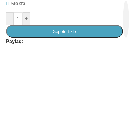
Stokta
-
+
Sepete Ekle
Paylaş: