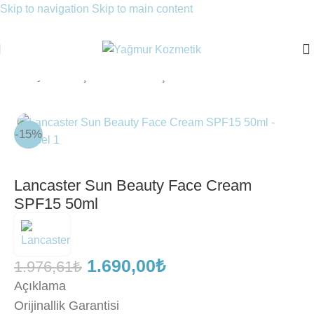
Skip to navigation
Skip to main content
Ana Sayfa
/
Güneş Ürünleri
/
Güneş Kremleri
-15%
Lancaster Sun Beauty Face Cream
SPF15 50ml
1.690,00
₺
1.976,61
₺
Açıklama
Orijinallik Garantisi