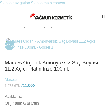
Skip to navigation
Skip to main content
Ana Sayfa
/
Saç Bakımı
/
Saç Boyası
-44%
Maraes Organik Amonyaksız Saç Boyası
11.2 Açıcı Platin Irize 100ml.
Maraes
711,00
₺
1.273,67
₺
Açıklama
Orijinallik Garantisi