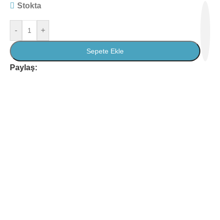
Stokta
-
+
Sepete Ekle
Paylaş: