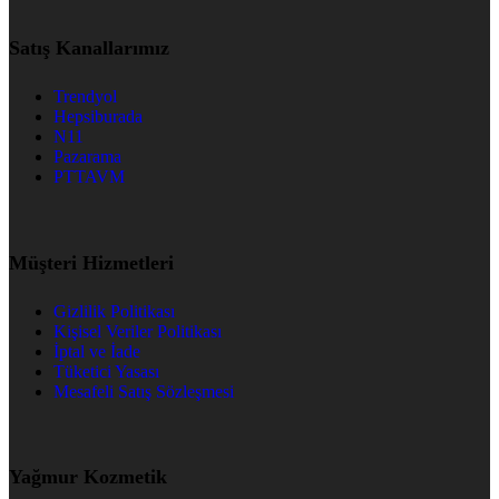
Satış Kanallarımız
Trendyol
Hepsiburada
N11
Pazarama
PTTAVM
Müşteri Hizmetleri
Gizlilik Politikası
Kişisel Veriler Politikası
İptal ve İade
Tüketici Yasası
Mesafeli Satış Sözleşmesi
Yağmur Kozmetik