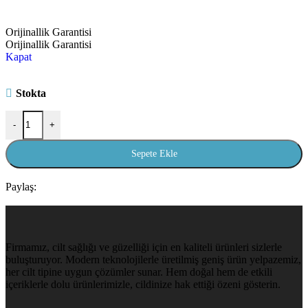
Orijinallik Garantisi
Orijinallik Garantisi
Kapat
Stokta
-
+
Sepete Ekle
Paylaş:
Firmamız, cilt sağlığı ve güzelliği için en kaliteli ürünleri sizlerle
buluşturuyor. Modern teknolojilerle üretilmiş geniş ürün yelpazemiz,
her cilt tipine uygun çözümler sunar. Hem doğal hem de etkili
içeriklerle dolu ürünlerimizle, cildinize hak ettiği özeni gösterin.