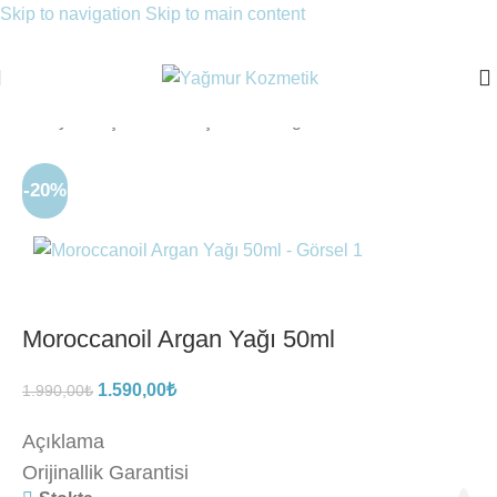
Skip to navigation
Skip to main content
Ana Sayfa
/
Saç Bakımı
/
Saç Bakım Yağları
-20%
Moroccanoil Argan Yağı 50ml
1.590,00
₺
1.990,00
₺
Açıklama
Orijinallik Garantisi