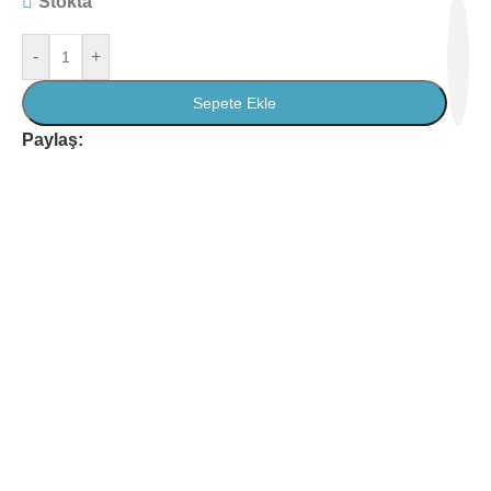
Stokta
-
+
Sepete Ekle
Paylaş: