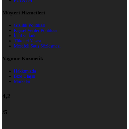
PTTAVM
Müşteri Hizmetleri
Gizlilik Politikası
Kişisel Veriler Politikası
İptal ve İade
Tüketici Yasası
Mesafeli Satış Sözleşmesi
Yağmur Kozmetik
Hakkımızda
Bize Ulaşın
Markalar
4,2
/5