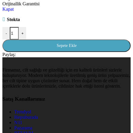
Orijinallik Garantisi
Kapat
Stokta
-
+
Sepete Ekle
Paylaş:
Firmamız, cilt sağlığı ve güzelliği için en kaliteli ürünleri sizlerle
buluşturuyor. Modern teknolojilerle üretilmiş geniş ürün yelpazemiz,
her cilt tipine uygun çözümler sunar. Hem doğal hem de etkili
içeriklerle dolu ürünlerimizle, cildinize hak ettiği özeni gösterin.
Satış Kanallarımız
Trendyol
Hepsiburada
N11
Pazarama