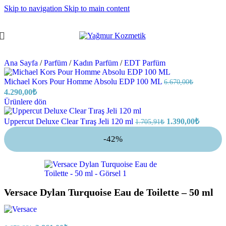
Skip to navigation
Skip to main content
Ana Sayfa
/
Parfüm
/
Kadın Parfüm
/
EDT Parfüm
Michael Kors Pour Homme Absolu EDP 100 ML
6.670,00
₺
4.290,00
₺
Ürünlere dön
Uppercut Deluxe Clear Tıraş Jeli 120 ml
1.390,00
₺
1.705,91
₺
-42%
Versace Dylan Turquoise Eau de Toilette – 50 ml