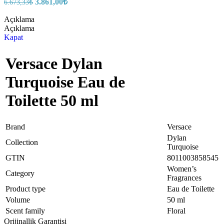
3.861,00
₺
6.673,33
₺
Açıklama
Açıklama
Kapat
Versace Dylan
Turquoise Eau de
Toilette 50 ml
Brand
Versace
Dylan
Collection
Turquoise
GTIN
8011003858545
Women’s
Category
Fragrances
Product type
Eau de Toilette
Volume
50 ml
Scent family
Floral
Orijinallik Garantisi