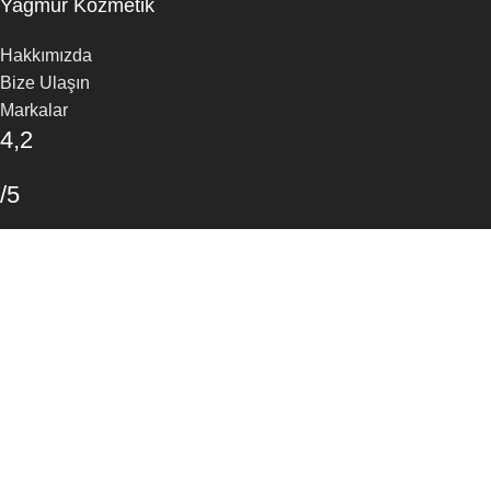
Yağmur Kozmetik
Hakkımızda
Bize Ulaşın
Markalar
4,2
/5
30 Google Yorumu
Yorum Yapın
Arama
Aradığınız ürünleri bulmak için yazmaya başlayın.