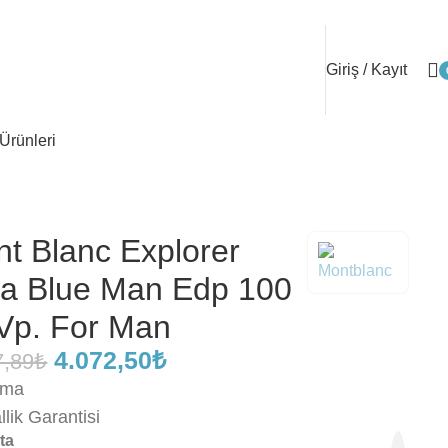
Giriş / Kayıt
Ürünleri
t Blanc Explorer
ra Blue Man Edp 100
Vp. For Man
4.072,50
₺
7,89
₺
ama
allik Garantisi
ta