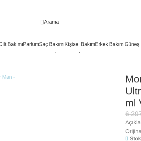
Arama
Cilt Bakımı
Parfüm
Saç Bakımı
Kişisel Bakım
Erkek Bakımı
Güneş 
orer Ultra Blue Man Edp 100 ml Vp. For Man
Mon
Ult
ml 
6.29
Açıkl
Orijin
Stok