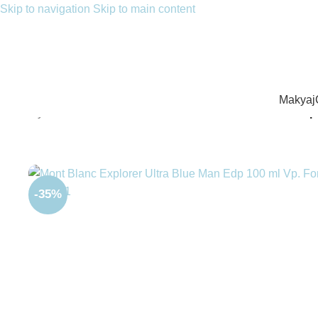
Skip to navigation
Skip to main content
Makyaj
Ana Sayfa
/
Parfüm
/
Erkek Parfüm
/
EDP Parfüm
/
Mont Blanc Expl
-35%